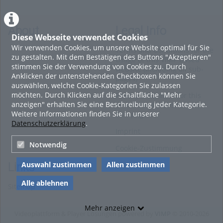
About
Legal Info
Diese Webseite verwendet Cookies
Wir verwenden Cookies, um unsere Website optimal für Sie
Terms and Conditions for the
zu gestalten. Mit dem Bestätigen des Buttons "Akzeptieren"
Usage of this ViMP based
stimmen Sie der Verwendung von Cookies zu. Durch
website (including all sub-
Anklicken der untenstehenden Checkboxen können Sie
pages)
auswählen, welche Cookie-Kategorien Sie zulassen
möchten. Durch Klicken auf die Schaltfläche "Mehr
Privacy Statement for this
anzeigen" erhalten Sie eine Beschreibung jeder Kategorie.
ViMP based Website incl.
Weitere Informationen finden Sie in unserer
Sub-pages
Datenschutzerklärung
.
Imprint
Notwendig
Cookie-Zustimmung
Auswahl zustimmen
Allen zustimmen
Links
Alle ablehnen
Sitemap
Mehr anzeigen
Videoplattform & Player Lösungen powered by
VIMP
© 2010-2026