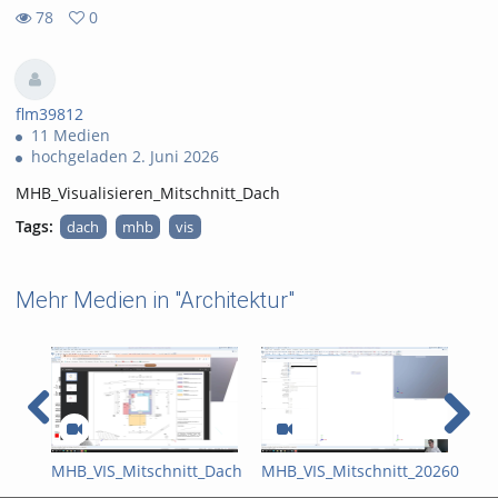
78
0
0
78
favorites
views
flm39812
11 Medien
hochgeladen 2. Juni 2026
MHB_Visualisieren_Mitschnitt_Dach
Tags:
dach
mhb
vis
Mehr Medien in "Architektur"
MHB_VIS_Mitschnitt_Dach
MHB_VIS_Mitschnitt_20260423_E
BIM