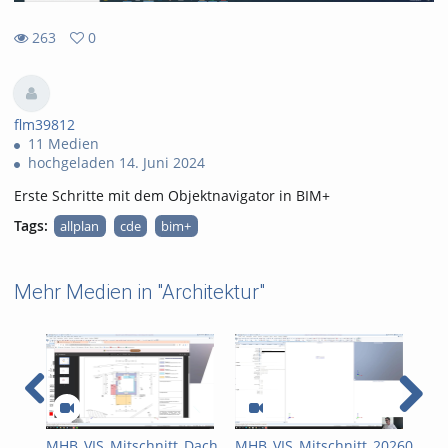
263
0
0
263
favorites
views
flm39812
11 Medien
hochgeladen 14. Juni 2024
Erste Schritte mit dem Objektnavigator in BIM+
Tags:
allplan
cde
bim+
Mehr Medien in "Architektur"
MHB_VIS_Mitschnitt_Dach
MHB_VIS_Mitschnitt_20260423_E
BIM