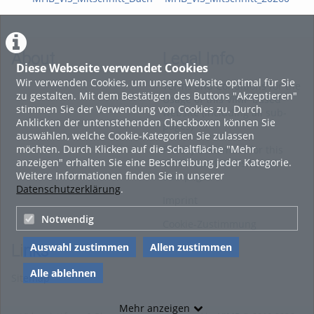
About
Legal Info
Diese Webseite verwendet Cookies
Wir verwenden Cookies, um unsere Website optimal für Sie
Terms and Conditions for the
zu gestalten. Mit dem Bestätigen des Buttons "Akzeptieren"
Usage of this ViMP based
stimmen Sie der Verwendung von Cookies zu. Durch
website (including all sub-
Anklicken der untenstehenden Checkboxen können Sie
pages)
auswählen, welche Cookie-Kategorien Sie zulassen
möchten. Durch Klicken auf die Schaltfläche "Mehr
Privacy Statement for this
anzeigen" erhalten Sie eine Beschreibung jeder Kategorie.
ViMP based Website incl.
Weitere Informationen finden Sie in unserer
Sub-pages
Datenschutzerklärung
.
Imprint
Notwendig
Cookie-Zustimmung
Auswahl zustimmen
Allen zustimmen
Links
Alle ablehnen
Sitemap
Mehr anzeigen