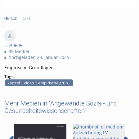
140
0
0
140
favorites
views
sci39695
39 Medien
hochgeladen 28. Januar 2025
Empirische Grundlagen
Tags:
kapitel 1 video 3 empirische grundlagen
Mehr Medien in "Angewandte Sozial- und
Gesundsheitswissenschaften"