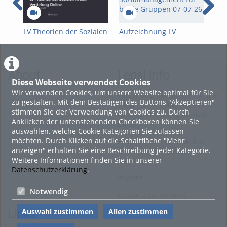
LV Theorien der Sozialen
Aufzeichnung LV
Nac
Arbeit - Vertiefung
Sozialmanagement für
Soz
Online-08-07-26
beide Gruppen 07-07-26
Mit
26-
Bes
About
Legal Info
Diese Webseite verwendet Cookies
Wir verwenden Cookies, um unsere Website optimal für Sie
Terms and Conditions for the
zu gestalten. Mit dem Bestätigen des Buttons "Akzeptieren"
Usage of this ViMP based
stimmen Sie der Verwendung von Cookies zu. Durch
website (including all sub-
Anklicken der untenstehenden Checkboxen können Sie
pages)
auswählen, welche Cookie-Kategorien Sie zulassen
möchten. Durch Klicken auf die Schaltfläche "Mehr
Privacy Statement for this
anzeigen" erhalten Sie eine Beschreibung jeder Kategorie.
ViMP based Website incl.
Weitere Informationen finden Sie in unserer
Sub-pages
Datenschutzerklärung
.
Imprint
Notwendig
Cookie-Zustimmung
Auswahl zustimmen
Allen zustimmen
Links