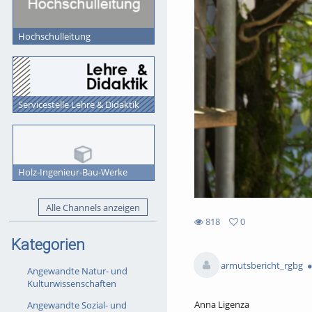
Hochschulleitung
Servicestelle Lehre & Didaktik
Holz-Ingenieur-Bau-Werke
Alle Channels anzeigen
818
0
0
818
Kategorien
favorites
views
armutsbericht_rgbg
Angewandte Natur- und
Kulturwissenschaften
Anna Ligenza
Angewandte Sozial- und