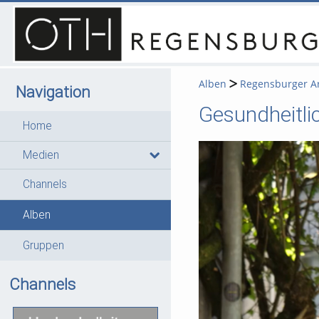
Alben
Regensburger Ar
Navigation
Gesundheitli
Home
Medien
Channels
Alben
Gruppen
Channels