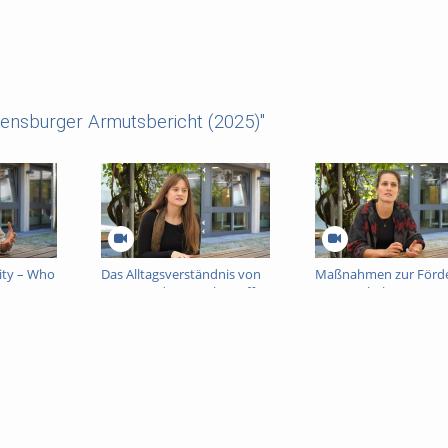
ensburger Armutsbericht (2025)"
rity – Who
Das Alltagsverständnis von
Maßnahmen zur Förd
?
Armut und Armutsbetroffenen
Sportverhaltens
von Regensburger Bürgerinnen
armutsbetroffener Ki
und Bürgern