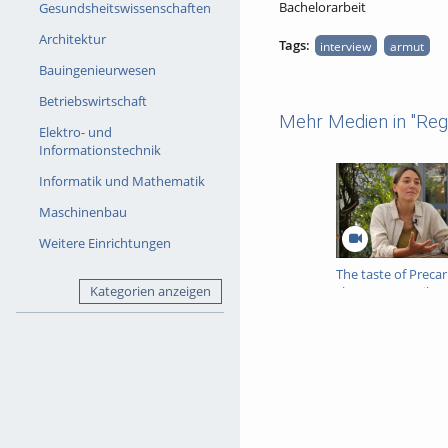
Bachelorarbeit
Gesundsheitswissenschaften
Architektur
Tags:
interview
armut
Bauingenieurwesen
Betriebswirtschaft
Mehr Medien in "Reg
Elektro- und
Informationstechnik
Informatik und Mathematik
Maschinenbau
Weitere Einrichtungen
The taste of Preca
Kategorien anzeigen
cleans „our” toilets