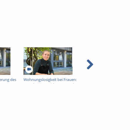
erung des
Wohnungslosigkeit bei Frauen:
Armut und Jugenddelinq
Ursachen, Auswirkungen und
nder
Unterstützungsangebote der
Stadt Regensburg