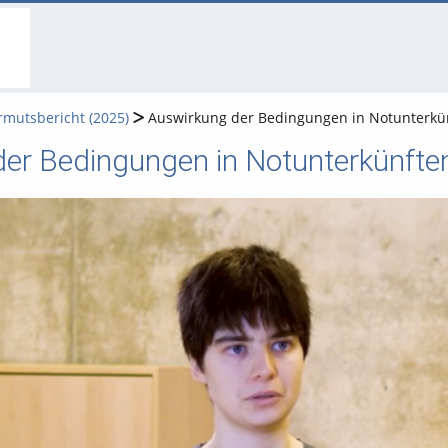
go
go
go
to
to
to
navigation
main
footer
content
mutsbericht (2025)
Auswirkung der Bedingungen in Notunterkü
er Bedingungen in Notunterkünfte