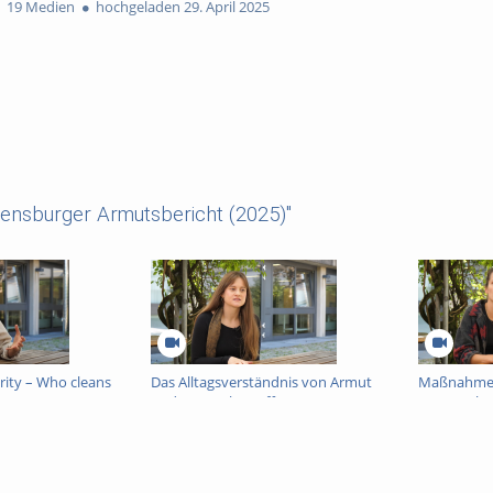
19 Medien
hochgeladen 29. April 2025
ensburger Armutsbericht (2025)"
arity – Who cleans
Das Alltagsverständnis von Armut
Maßnahmen
und Armutsbetroffenen von
Sportverha
Regensburger Bürgerinnen und
Kinder
Bürgern