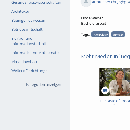
armutsbericht_rgbg
Gesundsheitswissenschaften
Architektur
Linda Weber
Bauingenieurwesen
Bachelorarbeit
Betriebswirtschaft
Tags:
interview
armut
Elektro- und
Informationstechnik
Informatik und Mathematik
Mehr Medien in "Reg
Maschinenbau
Weitere Einrichtungen
Kategorien anzeigen
The taste of Prec
„our” toilets?