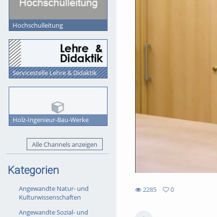
Hochschulleitung
Servicestelle Lehre & Didaktik
Holz-Ingenieur-Bau-Werke
Alle Channels anzeigen
Kategorien
Angewandte Natur- und
2285
0
Kulturwissenschaften
0
2285
favorites
views
Angewandte Sozial- und