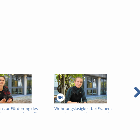
 zur Förderung des
Wohnungslosigkeit bei Frauen:
Armu
ltens armutsbetroffener
Ursachen, Auswirkungen und
Unterstützungsangebote der Stadt
Regensburg