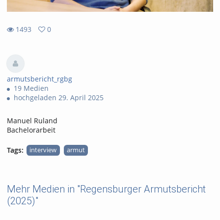
1493
0
0
1493
favorites
views
armutsbericht_rgbg
19 Medien
hochgeladen 29. April 2025
Manuel Ruland
Bachelorarbeit
Tags:
interview
armut
Mehr Medien in "Regensburger Armutsbericht
(2025)"