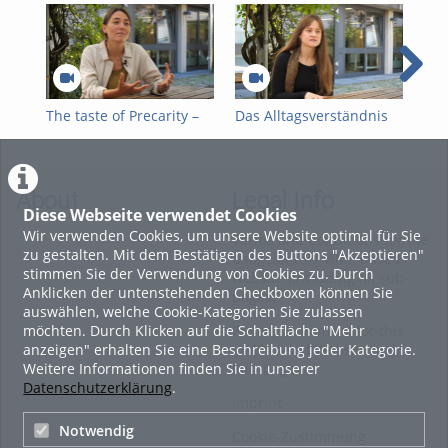
The taste of Precarity –
Das Alltagsverständnis
Ma
Who cleans „our” toilets?
von Armut und
För
Armutsbetroffenen von
Spo
Regensburger
arm
Bürgerinnen und
Kin
About
Legal Info
Bürgern
Diese Webseite verwendet Cookies
Wir verwenden Cookies, um unsere Website optimal für Sie
Terms and Conditions for the
zu gestalten. Mit dem Bestätigen des Buttons "Akzeptieren"
Usage of this ViMP based
stimmen Sie der Verwendung von Cookies zu. Durch
website (including all sub-
Anklicken der untenstehenden Checkboxen können Sie
pages)
auswählen, welche Cookie-Kategorien Sie zulassen
möchten. Durch Klicken auf die Schaltfläche "Mehr
Privacy Statement for this
anzeigen" erhalten Sie eine Beschreibung jeder Kategorie.
ViMP based Website incl.
Weitere Informationen finden Sie in unserer
Sub-pages
Datenschutzerklärung
.
Imprint
Notwendig
Cookie-Zustimmung