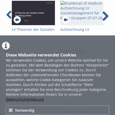
LV Theorien der Sozialen
Aufzeichnung LV
Nac
Arbeit - Vertiefung
Sozialmanagement für
Soz
Online-08-07-26
beide Gruppen 07-07-26
Mit
26-
Bes
About
Legal Info
Diese Webseite verwendet Cookies
Wir verwenden Cookies, um unsere Website optimal für Sie
Terms and Conditions for the
zu gestalten. Mit dem Bestätigen des Buttons "Akzeptieren"
Usage of this ViMP based
stimmen Sie der Verwendung von Cookies zu. Durch
website (including all sub-
Anklicken der untenstehenden Checkboxen können Sie
pages)
auswählen, welche Cookie-Kategorien Sie zulassen
möchten. Durch Klicken auf die Schaltfläche "Mehr
Privacy Statement for this
anzeigen" erhalten Sie eine Beschreibung jeder Kategorie.
ViMP based Website incl.
Weitere Informationen finden Sie in unserer
Sub-pages
Datenschutzerklärung
.
Imprint
Notwendig
Cookie-Zustimmung