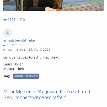
1606
0
0
1606
favorites
views
armutsbericht_rgbg
19 Medien
hochgeladen 29. April 2025
Ein qualitatives Forschungsprojekt
Laura Holler
Masterarbeit
Tags:
armut. interview
Mehr Medien in "Angewandte Sozial- und
Gesundsheitswissenschaften"