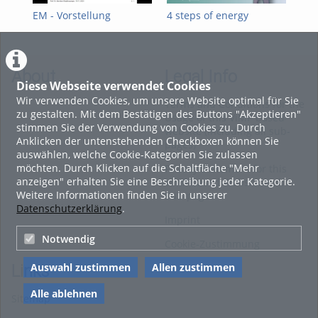
EM - Vorstellung
4 steps of energy
4 S
transition
Ene
About
Legal Info
Diese Webseite verwendet Cookies
Wir verwenden Cookies, um unsere Website optimal für Sie
Terms and Conditions for the
zu gestalten. Mit dem Bestätigen des Buttons "Akzeptieren"
Usage of this ViMP based
stimmen Sie der Verwendung von Cookies zu. Durch
website (including all sub-
Anklicken der untenstehenden Checkboxen können Sie
pages)
auswählen, welche Cookie-Kategorien Sie zulassen
möchten. Durch Klicken auf die Schaltfläche "Mehr
Privacy Statement for this
anzeigen" erhalten Sie eine Beschreibung jeder Kategorie.
ViMP based Website incl.
Weitere Informationen finden Sie in unserer
Sub-pages
Datenschutzerklärung
.
Imprint
Notwendig
Cookie-Zustimmung
Auswahl zustimmen
Allen zustimmen
Links
Alle ablehnen
Sitemap