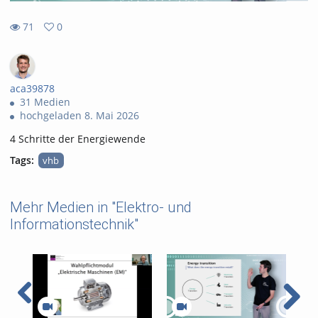
71
0
0
71
favorites
views
aca39878
31 Medien
hochgeladen 8. Mai 2026
4 Schritte der Energiewende
Tags:
vhb
Mehr Medien in "Elektro- und
Informationstechnik"