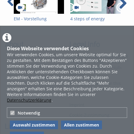
EM - Vorstellung
4 steps of energy
4 S
transition
Ene
About
Legal Info
Diese Webseite verwendet Cookies
Wir verwenden Cookies, um unsere Website optimal für Sie
Terms and Conditions for the
zu gestalten. Mit dem Bestätigen des Buttons "Akzeptieren"
Usage of this ViMP based
stimmen Sie der Verwendung von Cookies zu. Durch
website (including all sub-
Anklicken der untenstehenden Checkboxen können Sie
pages)
auswählen, welche Cookie-Kategorien Sie zulassen
möchten. Durch Klicken auf die Schaltfläche "Mehr
Privacy Statement for this
anzeigen" erhalten Sie eine Beschreibung jeder Kategorie.
ViMP based Website incl.
Weitere Informationen finden Sie in unserer
Sub-pages
Datenschutzerklärung
.
Imprint
Notwendig
Cookie-Zustimmung
Auswahl zustimmen
Allen zustimmen
Links