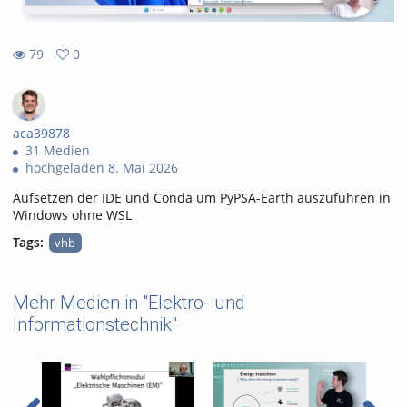
79
0
0
79
favorites
views
aca39878
31 Medien
hochgeladen 8. Mai 2026
Aufsetzen der IDE und Conda um PyPSA-Earth auszuführen in
Windows ohne WSL
Tags:
vhb
Mehr Medien in "Elektro- und
Informationstechnik"