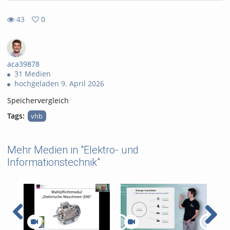
43
0
0
43
favorites
views
aca39878
31 Medien
hochgeladen 9. April 2026
Speichervergleich
Tags:
vhb
Mehr Medien in "Elektro- und
Informationstechnik"