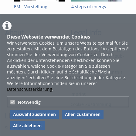
EM - Vorstellung
4 steps of energy
4 S
transition
Ene
About
Legal Info
Diese Webseite verwendet Cookies
Wir verwenden Cookies, um unsere Website optimal für Sie
Terms and Conditions for the
zu gestalten. Mit dem Bestätigen des Buttons "Akzeptieren"
Usage of this ViMP based
stimmen Sie der Verwendung von Cookies zu. Durch
website (including all sub-
Anklicken der untenstehenden Checkboxen können Sie
pages)
auswählen, welche Cookie-Kategorien Sie zulassen
möchten. Durch Klicken auf die Schaltfläche "Mehr
Privacy Statement for this
anzeigen" erhalten Sie eine Beschreibung jeder Kategorie.
ViMP based Website incl.
Weitere Informationen finden Sie in unserer
Sub-pages
Datenschutzerklärung
.
Imprint
Notwendig
Cookie-Zustimmung
Auswahl zustimmen
Allen zustimmen
Links
Alle ablehnen
Sitemap