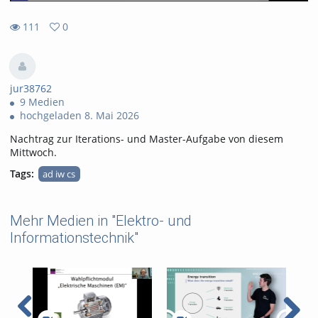
111
0
0
111
favorites
views
jur38762
9 Medien
hochgeladen 8. Mai 2026
Nachtrag zur Iterations- und Master-Aufgabe von diesem
Mittwoch.
Tags:
ad iw cs
Mehr Medien in "Elektro- und
Informationstechnik"