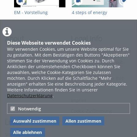
EM - Vorstellung
4 steps of energy
4 S
transition
Ene
About
Legal Info
Diese Webseite verwendet Cookies
Wir verwenden Cookies, um unsere Website optimal für Sie
Terms and Conditions for the
zu gestalten. Mit dem Bestätigen des Buttons "Akzeptieren"
Usage of this ViMP based
stimmen Sie der Verwendung von Cookies zu. Durch
website (including all sub-
Anklicken der untenstehenden Checkboxen können Sie
pages)
auswählen, welche Cookie-Kategorien Sie zulassen
möchten. Durch Klicken auf die Schaltfläche "Mehr
Privacy Statement for this
anzeigen" erhalten Sie eine Beschreibung jeder Kategorie.
ViMP based Website incl.
Weitere Informationen finden Sie in unserer
Sub-pages
Datenschutzerklärung
.
Imprint
Notwendig
Cookie-Zustimmung
Auswahl zustimmen
Allen zustimmen
Links
Alle ablehnen
Sitemap