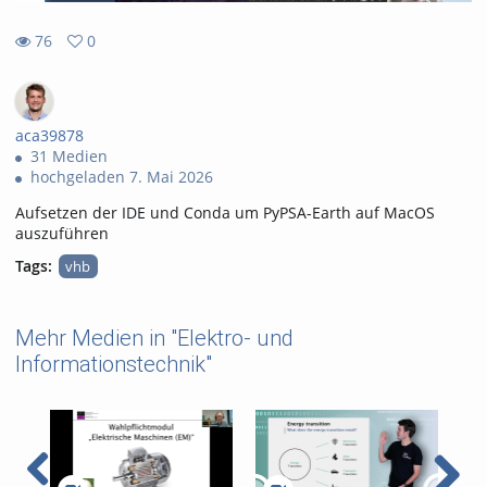
76
0
0
76
favorites
views
aca39878
31 Medien
hochgeladen 7. Mai 2026
Aufsetzen der IDE und Conda um PyPSA-Earth auf MacOS
auszuführen
Tags:
vhb
Mehr Medien in "Elektro- und
Informationstechnik"