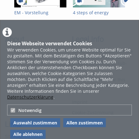
EM - Vorstellung
4 steps of energy
4 S
transition
Ene
About
Legal Info
Diese Webseite verwendet Cookies
Wir verwenden Cookies, um unsere Website optimal für Sie
Terms and Conditions for the
zu gestalten. Mit dem Bestätigen des Buttons "Akzeptieren"
Usage of this ViMP based
stimmen Sie der Verwendung von Cookies zu. Durch
website (including all sub-
Anklicken der untenstehenden Checkboxen können Sie
pages)
auswählen, welche Cookie-Kategorien Sie zulassen
möchten. Durch Klicken auf die Schaltfläche "Mehr
Privacy Statement for this
anzeigen" erhalten Sie eine Beschreibung jeder Kategorie.
ViMP based Website incl.
Weitere Informationen finden Sie in unserer
Sub-pages
Datenschutzerklärung
.
Imprint
Notwendig
Cookie-Zustimmung
Auswahl zustimmen
Allen zustimmen
Links
Alle ablehnen
Sitemap