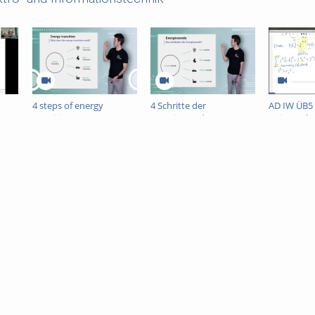
4 steps of energy
4 Schritte der
AD IW ÜB5 
transition
Energiewende
(Mittwochs
Nachtrag