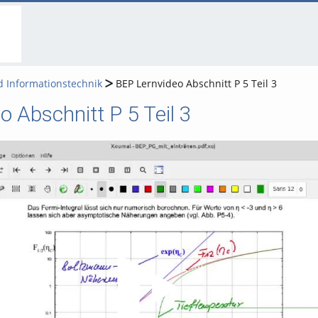
go
go
go
to
to
to
navigation
main
footer
content
d Informationstechnik
BEP Lernvideo Abschnitt P 5 Teil 3
 Abschnitt P 5 Teil 3
Video abspielen