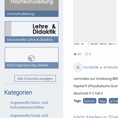
Hochschulleitung
Servicestelle Lehre & Didaktik
97
0
0
97
favorites
Holz-Ingenieur-Bau-Werke
views
hor39238
40 Medie
Alle Channels anzeigen
Lernvideo zur Vorlesung BE
Kapitel P (Physikalische Gru
Kategorien
Abschnitt P 5 Teil 3
Tags:
holmer
bep
p 5 te
Angewandte Natur- und
Kulturwissenschaften
Angewandte Sozial- und
Mehr Medien in "Elek