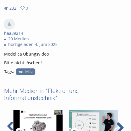
232
0
0
232
favorites
views
haa39214
20 Medien
hochgeladen 4. Juni 2025
Modelica Übungsvideo
Bitte nicht löschen!
Tags:
modelica
Mehr Medien in "Elektro- und
Informationstechnik"