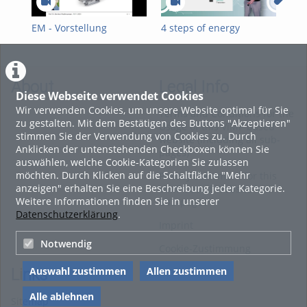
EM - Vorstellung
4 steps of energy
4 S
transition
Ene
About
Legal Info
Diese Webseite verwendet Cookies
Wir verwenden Cookies, um unsere Website optimal für Sie
Terms and Conditions for the
zu gestalten. Mit dem Bestätigen des Buttons "Akzeptieren"
Usage of this ViMP based
stimmen Sie der Verwendung von Cookies zu. Durch
website (including all sub-
Anklicken der untenstehenden Checkboxen können Sie
pages)
auswählen, welche Cookie-Kategorien Sie zulassen
möchten. Durch Klicken auf die Schaltfläche "Mehr
Privacy Statement for this
anzeigen" erhalten Sie eine Beschreibung jeder Kategorie.
ViMP based Website incl.
Weitere Informationen finden Sie in unserer
Sub-pages
Datenschutzerklärung
.
Imprint
Notwendig
Cookie-Zustimmung
Auswahl zustimmen
Allen zustimmen
Links
Alle ablehnen
Sitemap