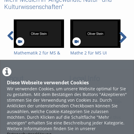
Kulturwissenschaften"
Mathematik 2 für MS &
Mathe 2 für MS UI
Mat
UI 15.4.26
14.4.26
13.
About
Legal Info
Diese Webseite verwendet Cookies
Wir verwenden Cookies, um unsere Website optimal für Sie
Terms and Conditions for the
zu gestalten. Mit dem Bestätigen des Buttons "Akzeptieren"
Usage of this ViMP based
stimmen Sie der Verwendung von Cookies zu. Durch
website (including all sub-
Anklicken der untenstehenden Checkboxen können Sie
pages)
auswählen, welche Cookie-Kategorien Sie zulassen
möchten. Durch Klicken auf die Schaltfläche "Mehr
Privacy Statement for this
anzeigen" erhalten Sie eine Beschreibung jeder Kategorie.
ViMP based Website incl.
Weitere Informationen finden Sie in unserer
Sub-pages