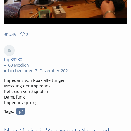
246
0
0
246
favorites
views
bip39280
63 Medien
hochgeladen 7. Dezember 2021
Impedanz von Koaxialleitungen
Messung der Impedanz
Reflexion von Signalen
Dämpfung
Impedanzsprung
Tags:
tp2
Mehr Medien in "Angewandte Natur- und