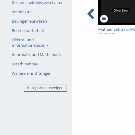
Gesundsheitswissenschaften
Kapitel 3 – Reinigen der Anl
Architektur
Kapitel 4 – Brauprozess: Ma
Bauingenieurwesen
Kapitel 5 – Brauprozess: Läu
Mathematik 2 für M
Betriebswirtschaft
Kapitel 6 – Brauprozess: K
UI 15.4.26
Kapitel 7 – Brauprozess: Wh
Elektro- und
Informationstechnik
Kapitel 8 – Gärung, Flaschen
Informatik und Mathematik
Viel Spaß beim ansehen - Si
Maschinenbau
Tags:
verfahrenstechnik bra
Weitere Einrichtungen
Kategorien anzeigen