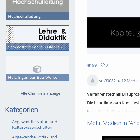
Hochschulleitung
Servicestelle Lehre & Didaktik
99
0
0
99
favorites
Holz-Ingenieur-Bau-Werke
views
scs39082
12 Medie
Alle Channels anzeigen
Verfahrenstechnik Brauproz
Die Lehrfilme zum Kurs bes
Kategorien
Kapitel 1 – Soft-/Hardware 
Kapitel 2.1 – Grundlagen de
Angewandte Natur- und
Mehr Medien in "Ang
Kulturwissenschaften
Kapitel 2.2 – Grundlagen de
Angewandte Sozial- und
Kapitel 2.3 – Grundlagen de