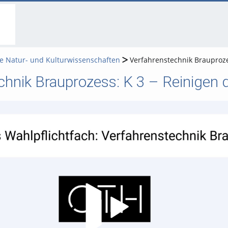
go
go
go
to
to
to
navigation
main
footer
content
 Natur- und Kulturwissenschaften
Verfahrenstechnik Brauproze
chnik Brauprozess: K 3 – Reinigen 
Video abspielen