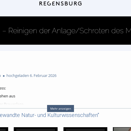
n
hochgeladen 6. Februar 2026
ess:
tehen aus
der Brauanlage
Mehr anzeigen
s Brauprozesses (Geschichte, Rohstoffe und Theorie)
ewandte Natur- und Kulturwissenschaften"
s Brauprozesses (Geschichte, Rohstoffe und Theorie)
s Brauprozesses (Geschichte, Rohstoffe und Theorie)