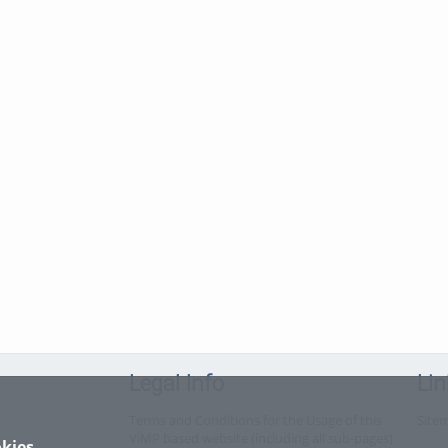
Legal Info
Lin
Terms and Conditions for the Usage of this
Site
ViMP based website (including all sub-pages)
kies