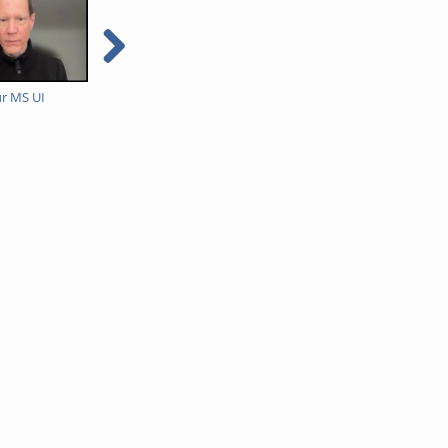
ür MS UI
Video zur Vorlesung vom
Mathematik 2 für MS &
1.4.26
UI vom 31.3.26