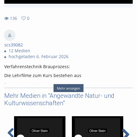
136
0
0
136
favorites
views
scs39082
12 Medien
hochgeladen 6. Februar 2026
Verfahrenstechnik Brauprozess:
Die Lehrfilme zum Kurs bestehen aus
Kapitel 1 – Soft-/Hardware der Brauanlage
Mehr anzeigen
Kapitel 2.1 – Grundlagen des Brauprozesses (Geschichte,
Mehr Medien in "Angewandte Natur- und
Rohstoffe und Theorie)
Kulturwissenschaften"
Kapitel 2.2 – Grundlagen des Brauprozesses (Geschichte,
Rohstoffe und Theorie)
Kapitel 2.3 – Grundlagen des Brauprozesses (Geschichte,
Rohstoffe und Theorie)