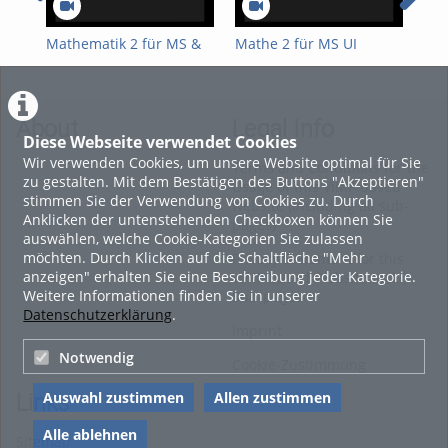
Kapitel 3 – Reinigen der Anlage / Schroten des Malzes
Kapitel 4 – Brauprozess: Maischen
Mathematik 2 für MS &
Mathe 2 für MS UI
Mat
UI 15.4.26
14.4.26
13.
Kapitel 5 – Brauprozess: Läutern
Kapitel 6 – Brauprozess: Kochen & Hopfenzugabe
Kapitel 7 – Brauprozess: Whirlpoolverfahren, Kühlen,
About
Legal Info
Diese Webseite verwendet Cookies
Fassabfüllung & Hefezugabe
Wir verwenden Cookies, um unsere Website optimal für Sie
Terms and Conditions for the
Kapitel 8 – Gärung, Flaschenabfüllung & Reifung des Bieres in
zu gestalten. Mit dem Bestätigen des Buttons "Akzeptieren"
Usage of this ViMP based
Flaschen
stimmen Sie der Verwendung von Cookies zu. Durch
website (including all sub-
Viel Spaß beim ansehen - Siegfried Schrammel
Anklicken der untenstehenden Checkboxen können Sie
pages)
auswählen, welche Cookie-Kategorien Sie zulassen
Tags:
möchten. Durch Klicken auf die Schaltfläche "Mehr
Privacy Statement for this
verfahrenstechnik braukurs bierbrauen aw-fach bierherstellung
anzeigen" erhalten Sie eine Beschreibung jeder Kategorie.
ViMP based Website incl.
Weitere Informationen finden Sie in unserer
Sub-pages
Datenschutzerklärung
.
Imprint
Notwendig
Cookie-Zustimmung
Auswahl zustimmen
Allen zustimmen
Links
Alle ablehnen
Sitemap