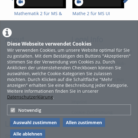
Kapitel 3 – Reinigen der Anlage / Schroten des Malzes
Kapitel 4 – Brauprozess: Maischen
Mathematik 2 für MS &
Mathe 2 für MS UI
Mat
UI 15.4.26
14.4.26
13.
Kapitel 5 – Brauprozess: Läutern
Kapitel 6 – Brauprozess: Kochen & Hopfenzugabe
Kapitel 7 – Brauprozess: Whirlpoolverfahren, Kühlen,
About
Legal Info
Diese Webseite verwendet Cookies
Fassabfüllung & Hefezugabe
Wir verwenden Cookies, um unsere Website optimal für Sie
Terms and Conditions for the
Kapitel 8 – Gärung, Flaschenabfüllung & Reifung des Bieres in
zu gestalten. Mit dem Bestätigen des Buttons "Akzeptieren"
Usage of this ViMP based
Flaschen
stimmen Sie der Verwendung von Cookies zu. Durch
website (including all sub-
Viel Spaß beim ansehen - Siegfried Schrammel
Anklicken der untenstehenden Checkboxen können Sie
pages)
auswählen, welche Cookie-Kategorien Sie zulassen
Tags:
möchten. Durch Klicken auf die Schaltfläche "Mehr
Privacy Statement for this
verfahrenstechnik braukurs bierbrauen aw-fach bierherstellung
anzeigen" erhalten Sie eine Beschreibung jeder Kategorie.
ViMP based Website incl.
Weitere Informationen finden Sie in unserer
Sub-pages
Datenschutzerklärung
.
Imprint
Notwendig
Cookie-Zustimmung
Auswahl zustimmen
Allen zustimmen
Links
Alle ablehnen
Sitemap