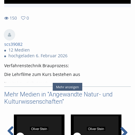
150
0
0
150
favorites
views
scs39082
12 Medien
hochgeladen 6. Februar 2026
Verfahrenstechnik Brauprozess:
Die Lehrfilme zum Kurs bestehen aus
Kapitel 1 – Soft-/Hardware der Brauanlage
Mehr anzeigen
Kapitel 2.1 – Grundlagen des Brauprozesses (Geschichte,
Mehr Medien in "Angewandte Natur- und
Rohstoffe und Theorie)
Kulturwissenschaften"
Kapitel 2.2 – Grundlagen des Brauprozesses (Geschichte,
Rohstoffe und Theorie)
Kapitel 2.3 – Grundlagen des Brauprozesses (Geschichte,
Rohstoffe und Theorie)