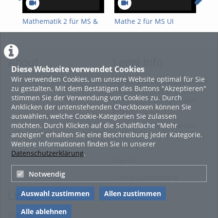
Kapitel 3 – Reinigen der Anlage / Schroten des Malzes
Kapitel 4 – Brauprozess: Maischen
Mathematik 2 für MS &
Mathe 2 für MS UI
Mat
UI 15.4.26
14.4.26
13.
Kapitel 5 – Brauprozess: Läutern
Kapitel 6 – Brauprozess: Kochen & Hopfenzugabe
Kapitel 7 – Brauprozess: Whirlpoolverfahren, Kühlen,
About
Legal Info
Diese Webseite verwendet Cookies
Fassabfüllung & Hefezugabe
Wir verwenden Cookies, um unsere Website optimal für Sie
Terms and Conditions for the
Kapitel 8 – Gärung, Flaschenabfüllung & Reifung des Bieres in
zu gestalten. Mit dem Bestätigen des Buttons "Akzeptieren"
Usage of this ViMP based
Flaschen
stimmen Sie der Verwendung von Cookies zu. Durch
website (including all sub-
Tags:
Anklicken der untenstehenden Checkboxen können Sie
pages)
auswählen, welche Cookie-Kategorien Sie zulassen
verfahrenstechnik braukurs bierbrauen aw-fach bierherstellung
möchten. Durch Klicken auf die Schaltfläche "Mehr
Privacy Statement for this
anzeigen" erhalten Sie eine Beschreibung jeder Kategorie.
ViMP based Website incl.
Weitere Informationen finden Sie in unserer
Sub-pages
Datenschutzerklärung
.
Imprint
Notwendig
Cookie-Zustimmung
Auswahl zustimmen
Allen zustimmen
Links
Alle ablehnen
Sitemap