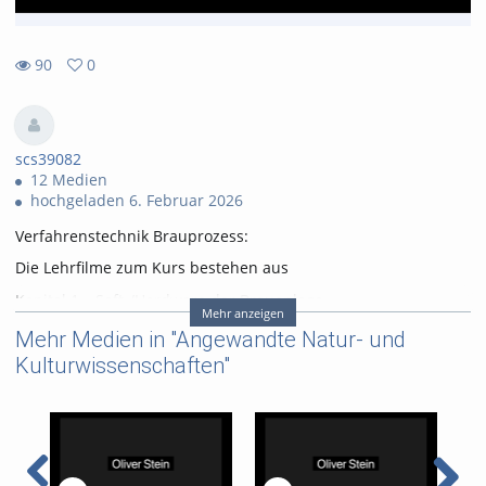
90
0
0
90
favorites
views
scs39082
12 Medien
hochgeladen 6. Februar 2026
Verfahrenstechnik Brauprozess:
Die Lehrfilme zum Kurs bestehen aus
Kapitel 1 – Soft-/Hardware der Brauanlage
Mehr anzeigen
Kapitel 2.1 – Grundlagen des Brauprozesses (Geschichte,
Mehr Medien in "Angewandte Natur- und
Rohstoffe und Theorie)
Kulturwissenschaften"
Kapitel 2.2 – Grundlagen des Brauprozesses (Geschichte,
Rohstoffe und Theorie)
Kapitel 2.3 – Grundlagen des Brauprozesses (Geschichte,
Rohstoffe und Theorie)