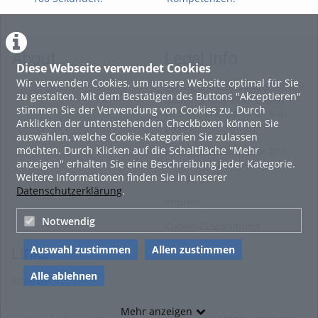
Archivierung digitaler
Perspektiven. Zukunft:
Per
Prüfungen
#2 Das Future Skills
#1 
Framework der OTH
int
Regensburg
About
Legal Info
Diese Webseite verwendet Cookies
Wir verwenden Cookies, um unsere Website optimal für Sie
Terms and Conditions for the
zu gestalten. Mit dem Bestätigen des Buttons "Akzeptieren"
Usage of this ViMP based
stimmen Sie der Verwendung von Cookies zu. Durch
website (including all sub-
Anklicken der untenstehenden Checkboxen können Sie
pages)
auswählen, welche Cookie-Kategorien Sie zulassen
möchten. Durch Klicken auf die Schaltfläche "Mehr
Privacy Statement for this
anzeigen" erhalten Sie eine Beschreibung jeder Kategorie.
ViMP based Website incl.
Weitere Informationen finden Sie in unserer
Sub-pages
Datenschutzerklärung
.
Imprint
Notwendig
Cookie-Zustimmung
Auswahl zustimmen
Allen zustimmen
Links
Alle ablehnen
Sitemap
Mehr anzeigen