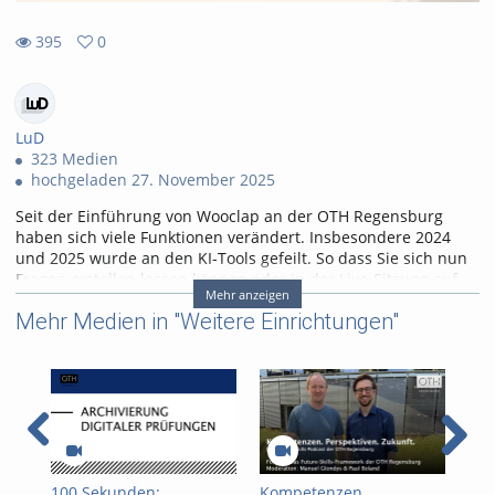
395
0
0
395
favorites
views
LuD
323 Medien
hochgeladen 27. November 2025
Seit der Einführung von Wooclap an der OTH Regensburg
haben sich viele Funktionen verändert. Insbesondere 2024
und 2025 wurde an den KI-Tools gefeilt. So dass Sie sich nun
Fragen erstellen lassen können oder in der Live-Sitzung auf
Mehr anzeigen
KI-Agenten zur Unterstützung zurückgreifen können. Wir
Mehr Medien in "Weitere Einrichtungen"
zeigen die Neue Benutzeroberfläche und die KI-
Möglichkeiten.
00:00
- Intro
00:30
- Zugang zu Wooclap (Campuslizenz)
01:05
- Anpassungen der Benutzeroberfläche
05:25
- Fragen erstellen
10:05
- KI während eines Live-Events
Tags:
100 Sekunden:
Kompetenzen.
Kom
ki
wooclap
ars