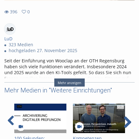
396
0
0
396
favorites
views
LuD
323 Medien
hochgeladen 27. November 2025
Seit der Einführung von Wooclap an der OTH Regensburg
haben sich viele Funktionen verändert. Insbesondere 2024
und 2025 wurde an den KI-Tools gefeilt. So dass Sie sich nun
Fragen erstellen lassen können oder in der Live-Sitzung auf
Mehr anzeigen
KI-Agenten zur Unterstützung zurückgreifen können. Wir
Mehr Medien in "Weitere Einrichtungen"
zeigen die Neue Benutzeroberfläche und die KI-
Möglichkeiten.
00:00
- Intro
00:30
- Zugang zu Wooclap (Campuslizenz)
01:05
- Anpassungen der Benutzeroberfläche
05:25
- Fragen erstellen
10:05
- KI während eines Live-Events
Tags:
100 Sekunden:
Kompetenzen.
Kom
ki
wooclap
ars