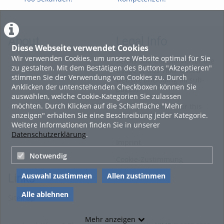
Archivierung digitaler
Perspektiven. Zukunft:
Per
Prüfungen
#2 Das Future Skills
#1 
Framework der OTH
int
Regensburg
About
Legal Info
Diese Webseite verwendet Cookies
Wir verwenden Cookies, um unsere Website optimal für Sie
Terms and Conditions for the
zu gestalten. Mit dem Bestätigen des Buttons "Akzeptieren"
Usage of this ViMP based
stimmen Sie der Verwendung von Cookies zu. Durch
website (including all sub-
Anklicken der untenstehenden Checkboxen können Sie
pages)
auswählen, welche Cookie-Kategorien Sie zulassen
möchten. Durch Klicken auf die Schaltfläche "Mehr
Privacy Statement for this
anzeigen" erhalten Sie eine Beschreibung jeder Kategorie.
ViMP based Website incl.
Weitere Informationen finden Sie in unserer
Sub-pages
Datenschutzerklärung
.
Imprint
Notwendig
Cookie-Zustimmung
Auswahl zustimmen
Allen zustimmen
Links
Alle ablehnen
Sitemap
Mehr anzeigen